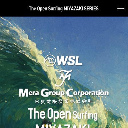
MENU
TOP
NEWS
ABOUT
LIVE
HYUGA PRO Junior LIVE
MIYAZAKI PRO QS2000 LIVE
HEAT&RESULT