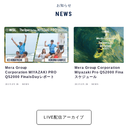
お知らせ
NEWS
Mera Group
Mera Group Corporation
Corporation MIYAZAKI PRO
Miyazaki Pro QS2000 Finals
QS2000 FinalsDayレポート
スケジュール
2025.09.28
NEWS
2025.09.28
NEWS
LIVE配信アーカイブ