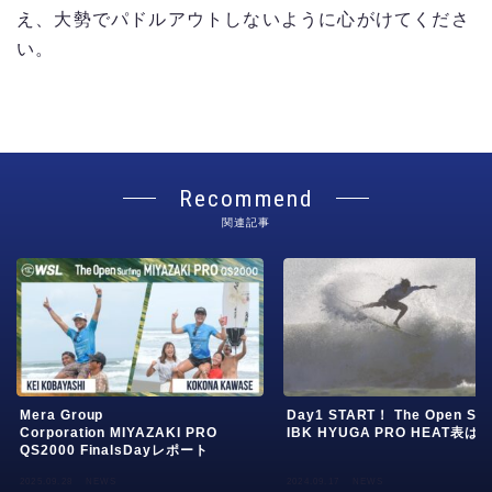
HYUGA Junior HEAT&RESULT
え、大勢でパドルアウトしないように心がけてくださ
い。
MIYAZAKI PRO QS2000 HEAT&RESULT
PHOTO
HYUGA PRO Junior PHOTO
MIYAZAKI PRO QS2000 PHOTO
Recommend
関連記事
Mera Group
Day1 START！ The Open Sur
Corporation MIYAZAKI PRO
IBK HYUGA PRO HEAT表は
QS2000 FinalsDayレポート
2025.09.28
NEWS
2024.09.17
NEWS