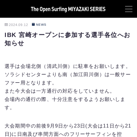
MENU
2024.09.12
NEWS
IBK 宮崎オープンに参加する選手各位へお
TOP
知らせ
NEWS
選手は会場北側（清武川側）に駐車をお願いします。
ABOUT
ソラシドセンターよりも南（加江田川側）は一般サー
ファー用となります。
LIVE
また今大会は一方通行の対応をしていません。
会場内の通行の際、十分注意をするようお願いしま
HYUGA PRO Junior LIVE
す。
MIYAZAKI PRO QS2000 LIVE
大会期間中の前後9月9日から23日(大会は11日から21
HEAT&RESULT
日)に日南及び串間方面へのフリーサーフィンを控