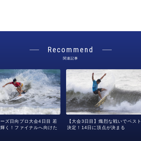
HEAT&RESULT
HYUGA Junior HEAT&RESULT
MIYAZAKI PRO QS2000 HEAT&RESULT
Recommend
関連記事
PHOTO
HYUGA PRO Junior PHOTO
MIYAZAKI PRO QS2000 PHOTO
ーズ日向プロ大会4日目 若
【大会3日目】熾烈な戦いでベスト
が輝く！ファイナルへ向けた
決定！14日に頂点が決まる