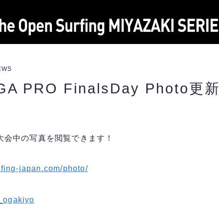
MENU
EWS
GA PRO FinalsDay Photo更
TOP
NEWS
大会中の写真を閲覧できます！
ABOUT
rfing-japan.com/photo/
LIVE
ogakiyo
HYUGA PRO Junior LIVE
MIYAZAKI PRO QS2000 LIVE