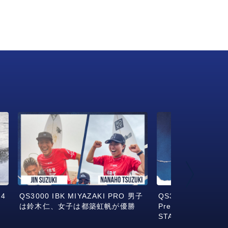
4
QS3000 IBK MIYAZAKI PRO 男子
QS3000 IBK MIYA
は鈴木仁、女子は都築虹帆が優勝
Presented by RA
START!